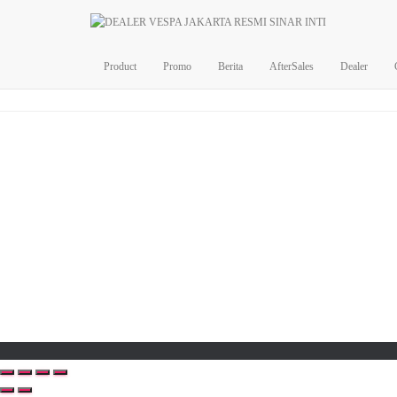
Product
Promo
Berita
AfterSales
Dealer