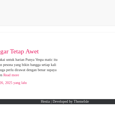
gar Tetap Awet
kai untuk harian Punya Vespa matic itu
n pesona yang bikin bangga setiap kali
 juga perlu dirawat dengan benar supaya
en
Read more
26, 2025
yang lalu
Hestia | Developed by
ThemeIsle